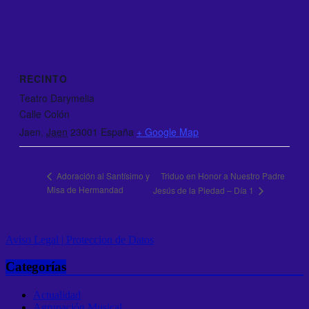
RECINTO
Teatro Darymelia
Calle Colón
Jaen
,
Jaen
23001
España
+ Google Map
Triduo en Honor a Nuestro Padre
Adoración al Santísimo y
Misa de Hermandad
Jesús de la Piedad – Día 1
Aviso Legal |
Proteccion de Datos
Categorías
Actualidad
Agrupación Musical