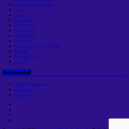
Caridad y convivencia
Coro
Cultos
Destacado
Efemerides
Formación
Hermandad
Juventud
Manifestaciones Públicas
Noticias
Permanentes
Rosario
Hermandad
Hacerse Hermano
Mecenazgo
Contactar