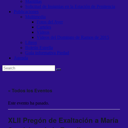
Mantillas
Solicitud de Insignias en la Estación de Penitencia
Publicaciones
Multimedia
Fotos del Ayer
Carteles
Vídeos
Vídeos del Domingo de Ramos de 2015
Libros
Boletín Estrella
Guía informativa Piedad
Agenda
« Todos los Eventos
Este evento ha pasado.
XLII Pregón de Exaltación a María