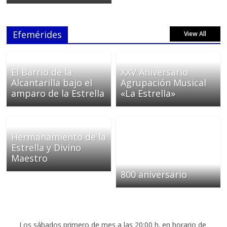
Efemérides
View All
El Barrio de la
XXV Aniversario
Alcantarilla bajo el
Agrupación Musical
amparo de la Estrella
«La Estrella»
Hermanamiento de la
Estrella y Divino
Maestro
800 aniversario
MISA DE HERMANDAD
Los sábados primero de mes a las 20:00 h. en horario de
verano y 19:30 en horario de invierno, salvo indicación
contraria.