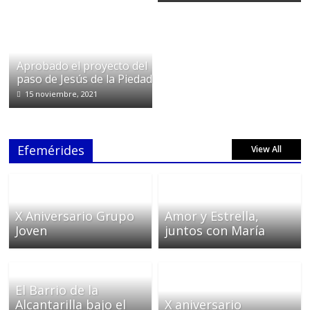
Aprobado el proyecto del
paso de Jesús de la Piedad
15 noviembre, 2021
Efemérides
View All
X Aniversario Grupo
Amor y Estrella,
Joven
juntos con María
El Barrio de la
Alcantarilla bajo el
X aniversario