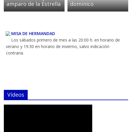
amparo de la Estrella
dominico
MISA DE HERMANDAD
Los sábados primero de mes a las 20:00 h. en horario de
verano y 19:30 en horario de invierno, salvo indicación
contraria.
HORARIO DE CAPILLA
Abierta los martes de 19:00 a 20:00 para rezar ante nuestros
Vídeos
Titulares. Salvo festivos, ni julio y agosto