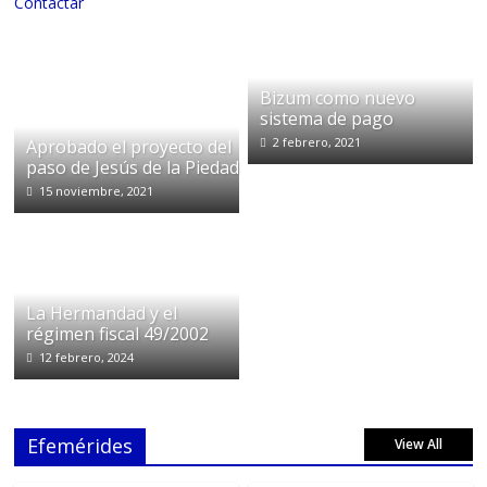
Contactar
Bizum como nuevo
sistema de pago
2 febrero, 2021
Aprobado el proyecto del
paso de Jesús de la Piedad
15 noviembre, 2021
La Hermandad y el
régimen fiscal 49/2002
12 febrero, 2024
Efemérides
View All