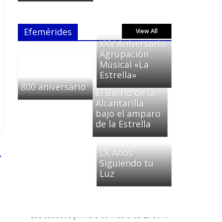
Efemérides
View All
XXV Aniversario
Agrupación
Musical «La
Estrella»
800 aniversario
El Barrio de la
Alcantarilla
bajo el amparo
de la Estrella
LX Años
→
Siguiendo tu
Luz
MISA DE HERMANDAD
Los sábados primero de mes a las 20:00 h.
en horario de verano y 19:30 en horario de
invierno, salvo indicación contraria.