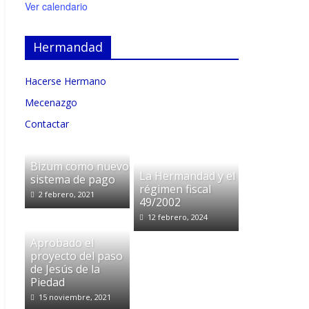
Ver calendario
Hermandad
Hacerse Hermano
Mecenazgo
Contactar
Bizum como nuevo
La Hermandad y el
sistema de pago
régimen fiscal
2 febrero, 2021
49/2002
12 febrero, 2024
Aprobado el
proyecto del paso
de Jesús de la
Piedad
15 noviembre, 2021