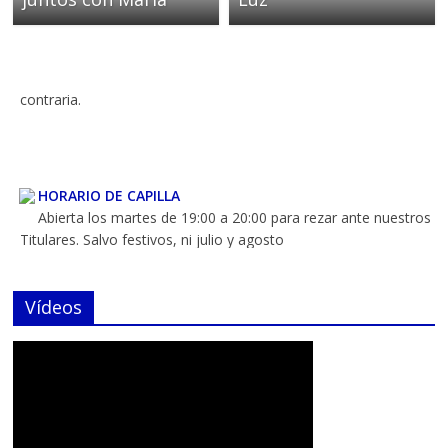
MISA DE HERMANDAD
Los sábados primero de mes a las 20:00 h. en horario de
verano y 19:30 en horario de invierno, salvo indicación
contraria.
HORARIO DE CAPILLA
Abierta los martes de 19:00 a 20:00 para rezar ante nuestros
Titulares. Salvo festivos, ni julio y agosto
Vídeos