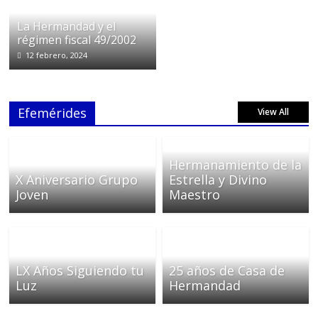
La Hermandad y el
régimen fiscal 49/2002
12 febrero, 2024
Efemérides
View All
Hermanamiento de la
X Aniversario Grupo
Estrella y Divino
Joven
Maestro
LX Años Siguiendo tu
25 años de Casa de
Luz
Hermandad