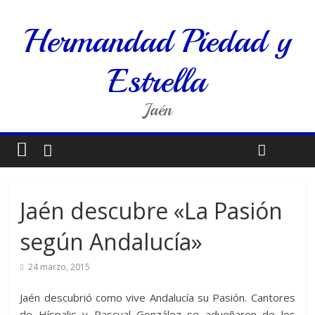
Hermandad Piedad y
Estrella
Jaén
Jaén descubre «La Pasión
según Andalucía»
24 marzo, 2015
Jaén descubrió como vive Andalucía su Pasión. Cantores
de Híspalis y Pascual González se adueñaron de los