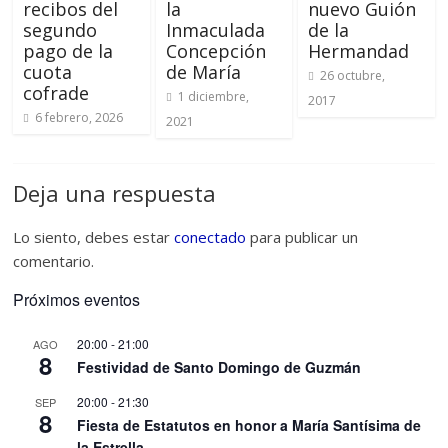
recibos del
la
nuevo Guión
segundo
Inmaculada
de la
pago de la
Concepción
Hermandad
cuota
de María
26 octubre,
cofrade
1 diciembre,
2017
6 febrero, 2026
2021
Deja una respuesta
Lo siento, debes estar
conectado
para publicar un
comentario.
Próximos eventos
20:00
-
21:00
AGO
8
Festividad de Santo Domingo de Guzmán
20:00
-
21:30
SEP
8
Fiesta de Estatutos en honor a María Santísima de
la Estrella