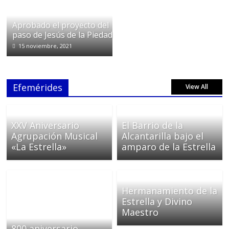
Aprobado el proyecto del
paso de Jesús de la Piedad
15 noviembre, 2021
Efemérides
View All
XXV Aniversario
El Barrio de la
Agrupación Musical
Alcantarilla bajo el
«La Estrella»
amparo de la Estrella
Hermanamiento de la
Estrella y Divino
Maestro
800 aniversario