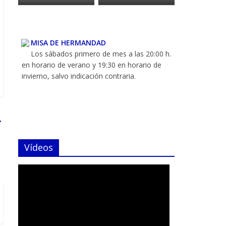
MISA DE HERMANDAD
Los sábados primero de mes a las 20:00 h.
en horario de verano y 19:30 en horario de
invierno, salvo indicación contraria.
→
HORARIO DE CAPILLA
Abierta los martes de 19:00 a 20:00 para
Vídeos
rezar ante nuestros Titulares. Salvo festivos, ni
julio y agosto