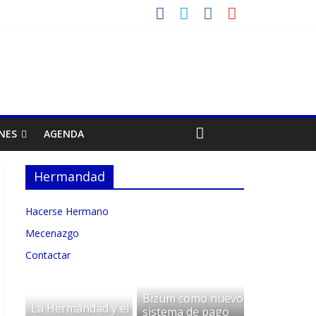
NES
AGENDA
Hermandad
Hacerse Hermano
Mecenazgo
Contactar
Bizum como nuevo
La Hermandad y el
sistema de pago