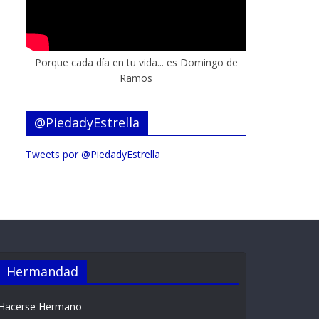
Porque cada día en tu vida... es Domingo de
Ramos
@PiedadyEstrella
Tweets por @PiedadyEstrella
Hermandad
Hacerse Hermano