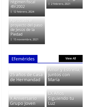
régimen fiscal
2 febrero, 2021
49/2002
12 febrero, 2024
Aprobado el
proyecto del paso
de Jesús de la
Piedad
15 noviembre, 2021
Efemérides
View All
Amor y Estrella,
25 años de Casa
juntos con
de Hermandad
María
LX Años
X Aniversario
Siguiendo tu
Grupo Joven
Luz