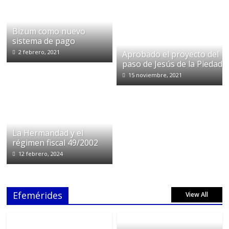
Bizum como nuevo
sistema de pago
2 febrero, 2021
Aprobado el proyecto del
paso de Jesús de la Piedad
15 noviembre, 2021
La Hermandad y el
régimen fiscal 49/2002
12 febrero, 2024
Efemérides
View All