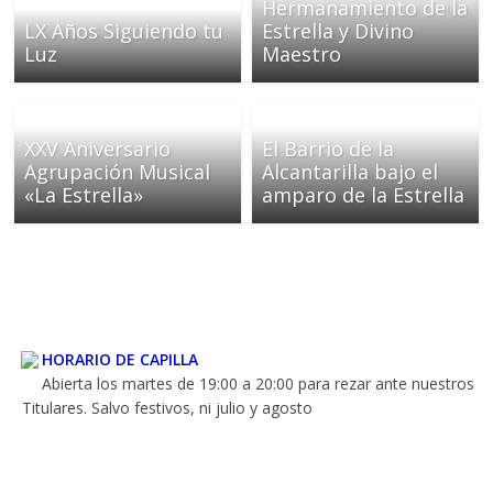
Hermanamiento de la
LX Años Siguiendo tu
Estrella y Divino
Luz
Maestro
MISA DE HERMANDAD
XXV Aniversario
El Barrio de la
Los sábados primero de mes a las 20:00 h. en horario de
Agrupación Musical
Alcantarilla bajo el
verano y 19:30 en horario de invierno, salvo indicación
«La Estrella»
amparo de la Estrella
contraria.
HORARIO DE CAPILLA
Abierta los martes de 19:00 a 20:00 para rezar ante nuestros
Titulares. Salvo festivos, ni julio y agosto